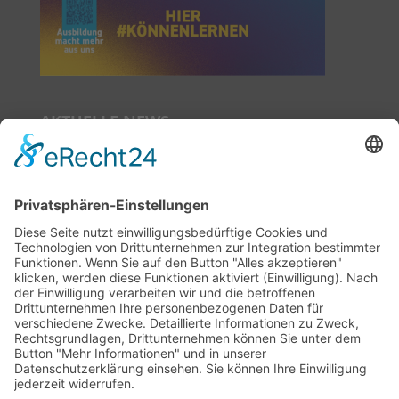
AKTUELLE NEWS
Das neue Mietermagazin ist da!
Neue Sprechzeiten ab Juli 2026!
Auszeit im Nachbarschaftszentrum
Niedergirmes-Veranstaltungsreihe 2026!
SOCIAL MEDIA