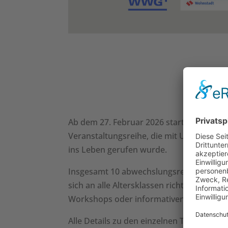
Ab dem 27. Februar 2026 startet im Nac
Veranstaltungsreihe, die mit Unterstüt
ins Leben gerufen wurde.
Insgesamt 10 abwechslungsreiche Verans
sich an alle Altersklassen richten. Ganz 
Workshops oder informativen Vorträgen su
Alle Details zu den einzelnen Terminen,