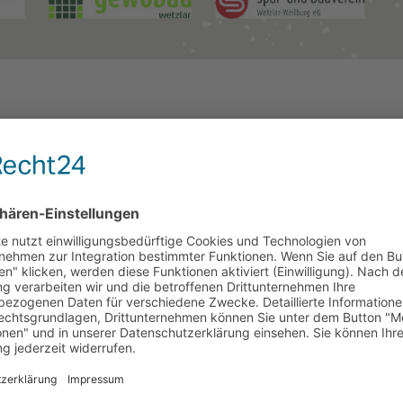
hbarschaftszentrum Niedergirmes eine spannende
zung der WWG, der gewobau und der Nassauischen Heimstät
taltungen erwarten die Teilnehmerinnen und Teilnehmer, 
gleich, ob Sie nach entspannenden Angeboten, kreativen
chen – hier ist für jede*n etwas dabei!
 Themen und Anmeldemöglichkeiten finden Sie auf der Websi