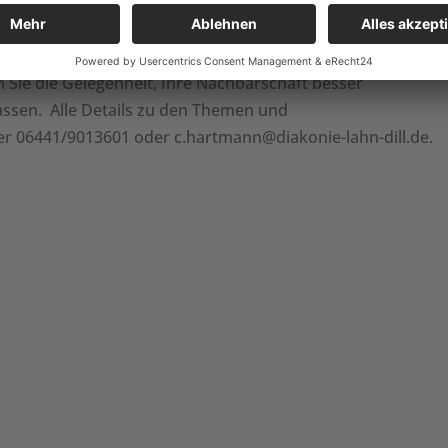
es.
n tolles Plus für die Gemeinschaft! Alle anderen Besucher s
n Sie die Gelegenheit, Ihre Nachbarschaft besser
assen. Alle Details zu den Themen und
r 06441/9013601 oder c.hartmann@diakonie-lahn-dill.de.