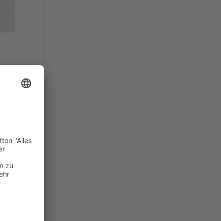
te
die
te