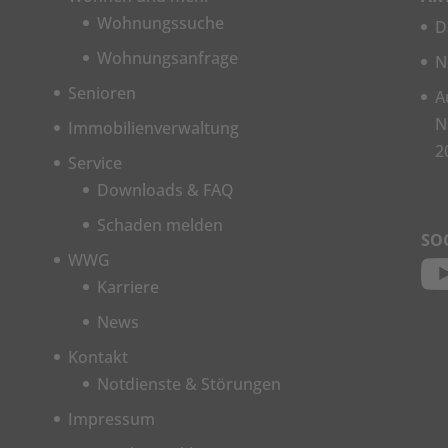
Wohnungssuche
D
Wohnungsanfrage
N
Senioren
A
N
Immobilienverwaltung
2
Service
Downloads & FAQ
Schaden melden
SO
WWG
Karriere
News
Kontakt
Notdienste & Störungen
Impressum