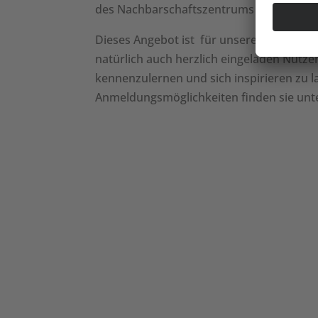
des Nachbarschaftszentrums Niedergirm
Dieses Angebot ist für unsere Mieter – ei
natürlich auch herzlich eingeladen Nutze
kennenzulernen und sich inspirieren zu l
Anmeldungsmöglichkeiten finden sie unte