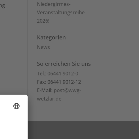
Niedergirmes-
ung
Veranstaltungsreihe
2026!
Kategorien
News
So erreichen Sie uns
Tel.:
06441 9012-0
Fax: 06441 9012-12
E-Mail:
post@wwg-
wetzlar.de