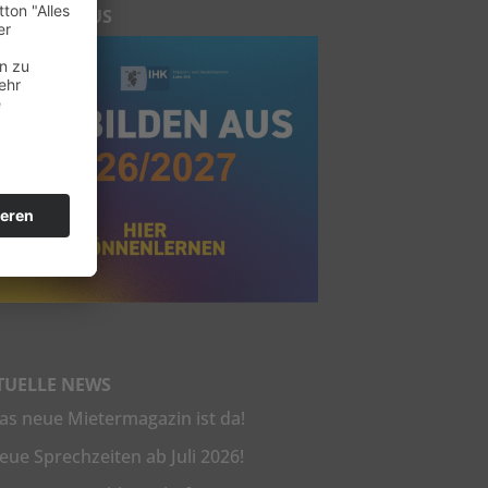
R BILDEN AUS
TUELLE NEWS
as neue Mietermagazin ist da!
eue Sprechzeiten ab Juli 2026!