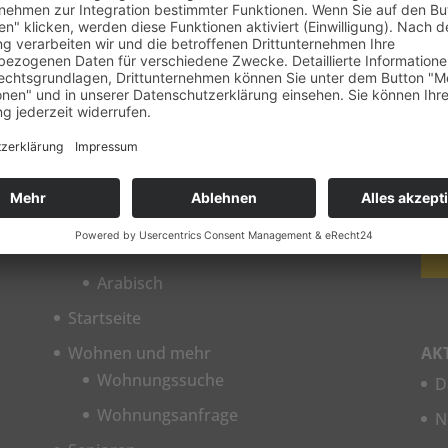
SITEMAP
WI
Bewerbung Volpertshäuser Straße 42
Formular
Neubau Volpertshäuser Straße 42
Wohnungssuche
Deutsch
Englisch
Russisch
Arabisch
Startseite
Wohnen und mehr
AK
Wohnungssuche
D
Wohnungsanfrage
N