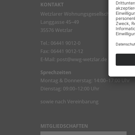
KONTAKT
Wetzlarer Wohnungsgesellschaft mbH
Langgasse 45–49
35576 Wetzlar
Tel.:
06441 9012-0
Fax: 06441 9012-12
E-Mail:
post@wwg-wetzlar.de
Sprechzeiten
Montag & Donnerstag: 14:00–17:00 Uhr
Dienstag: 09:00–12:00 Uhr
sowie nach Vereinbarung
MITGLIEDSCHAFTEN