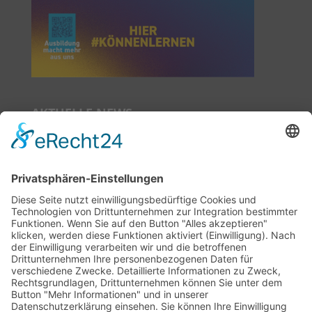
AKTUELLE NEWS
Das neue Mietermagazin ist da!
Neue Sprechzeiten ab Juli 2026!
Auszeit im Nachbarschaftszentrum
Niedergirmes-Veranstaltungsreihe 2026!
SOCIAL MEDIA