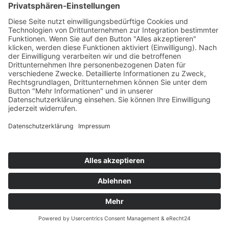
Auszeit im Nachbarschaftszentrum
Niedergirmes-Veranstaltungsreihe 2026!
SOCIAL MEDIA
Kontakt
Impressum
Datenschutzerklärung
© Copyright WWG Wetzlar | Sie suchen eine
Werbeagentur in Osnabrück
? |
Konzept/Gestaltung/Text:
stolp+friends
Deutsch